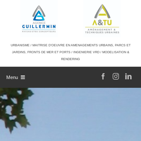
Passer
au
contenu
URBANISME / MAITRISE D’OEUVRE EN AMENAGEMENTS URBAINS, PARCS ET
JARDINS, FRONTS DE MER ET PORTS / INGENIERIE VRD / MODELISATION &
RENDERING
Menu
L’agence
Philosophie de travail
A & TU
Références
L’équipe
Contact