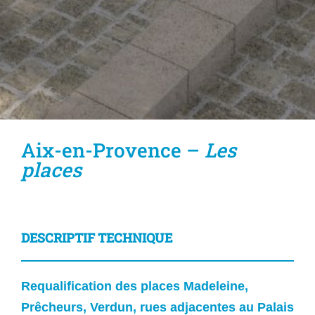
Aix-en-Provence –
Les
places
DESCRIPTIF TECHNIQUE
Requalification d
es places Madeleine,
Prêcheurs, Verdun, rues adjacentes au Palais