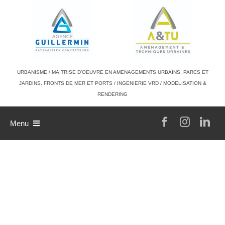
Passer
au
contenu
URBANISME / MAITRISE D’OEUVRE EN AMENAGEMENTS URBAINS, PARCS ET
JARDINS, FRONTS DE MER ET PORTS / INGENIERIE VRD / MODELISATION &
RENDERING
Menu
L’agence
Philosophie de travail
A & TU
Références
L’équipe
Contact