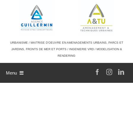
Passer
au
contenu
URBANISME / MAITRISE D’OEUVRE EN AMENAGEMENTS URBAINS, PARCS ET
JARDINS, FRONTS DE MER ET PORTS / INGENIERIE VRD / MODELISATION &
RENDERING
Menu
L’agence
Philosophie de travail
A & TU
Références
L’équipe
Contact