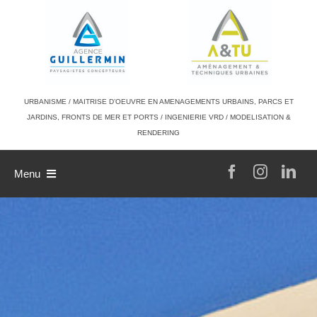
Passer
au
contenu
URBANISME / MAITRISE D’OEUVRE EN AMENAGEMENTS URBAINS, PARCS ET
JARDINS, FRONTS DE MER ET PORTS / INGENIERIE VRD / MODELISATION &
RENDERING
Menu
L’agence
Philosophie de travail
A & TU
Références
L’équipe
Contact