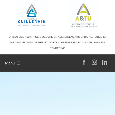
Passer
au
contenu
URBANISME / MAITRISE D’OEUVRE EN AMENAGEMENTS URBAINS, PARCS ET
JARDINS, FRONTS DE MER ET PORTS / INGENIERIE VRD / MODELISATION &
RENDERING
Menu
L’agence
Philosophie de travail
A & TU
Références
L’équipe
Contact