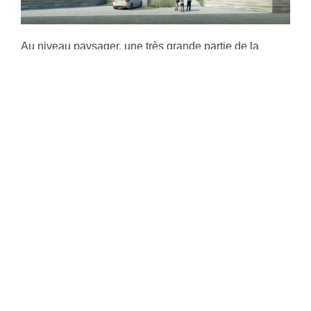
Au niveau paysager, une très grande partie de la
propriété est conservée en l’état, seule la partie
centrale est impactée par l’implantation de la nouvelle
entrée et du projet immobilier positionné et en partie
sommitales des restanques.
La valorisation paysagère des Oliviers est largement
effectuée avec la transplantation de plus de 50
individus de grande taille replacés dans les
restanques au Sud Est.
La thématique des cyprès est prolongée le long de
l’axe structurant Nord/sud « la voie romaine » avec la
plantation d’environ 35 sujets colonnaires de tailles
diverses.
Un verger d’arbres fruitiers sera développé au Sud-
Ouest des restanques avec la plantation régulière
d’arbres tiges et demi tiges. Quelques arbres ombrant