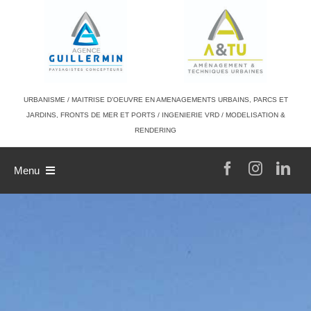
Passer
au
contenu
URBANISME / MAITRISE D’OEUVRE EN AMENAGEMENTS URBAINS, PARCS ET
JARDINS, FRONTS DE MER ET PORTS / INGENIERIE VRD / MODELISATION &
RENDERING
Menu
L’agence
Philosophie de travail
A & TU
Références
L’équipe
Contact