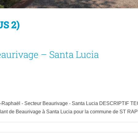
US 2)
Promenade des Bains (OPUS 1)
Saint-Raphaël – Secteur Centre-Ville
eaurivage – Santa Lucia
 & TU
Agence Guillermin
Aménagements urbains
Fronts de mer et portuair
t-Raphaël - Secteur Beaurivage - Santa Lucia DESCRIPTIF TE
ant de Beaurivage à Santa Lucia pour la commune de ST RAPHA