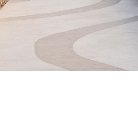
Promenade des Bains (OPUS 2)
Fréjus Plage
Saint-Raphaël – Secteur Beaurivage – Santa Lucia
A & TU
Agence Guillermin
Fronts de mer et portuaires