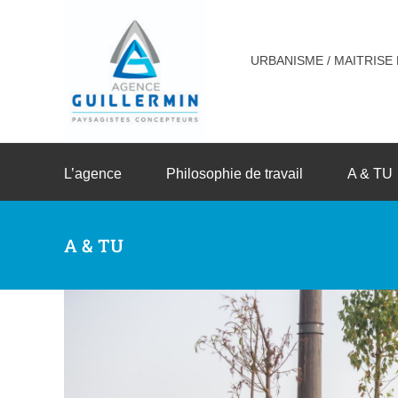
Passer
au
contenu
URBANISME / MAITRISE
L’agence
Philosophie de travail
A & TU
A & TU