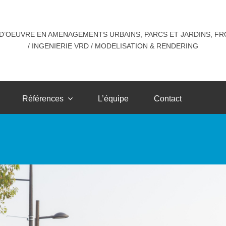
A & TU
Agence Guillermin
Fronts de mer et portuaires
 D’OEUVRE EN AMENAGEMENTS URBAINS, PARCS ET JARDINS, F
/ INGENIERIE VRD / MODELISATION & RENDERING
Références
L’équipe
Contact